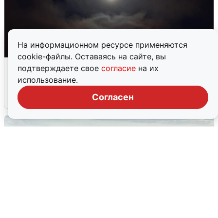
На информационном ресурсе применяются
cookie-файлы. Оставаясь на сайте, вы
Взрывы в Воронеже после сигнала
подтверждаете свое
согласие
на их
тревоги
использование.
Согласен
5 августа
0