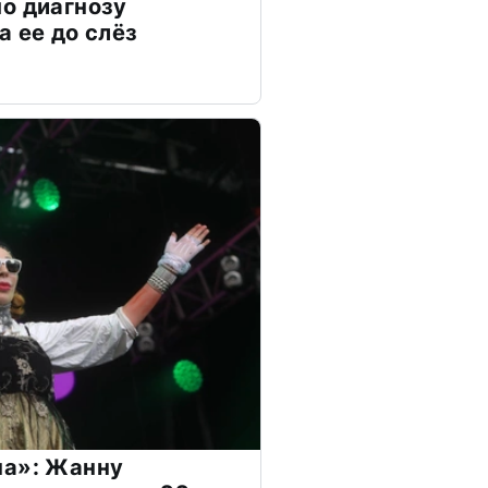
о диагнозу
а ее до слёз
на»: Жанну