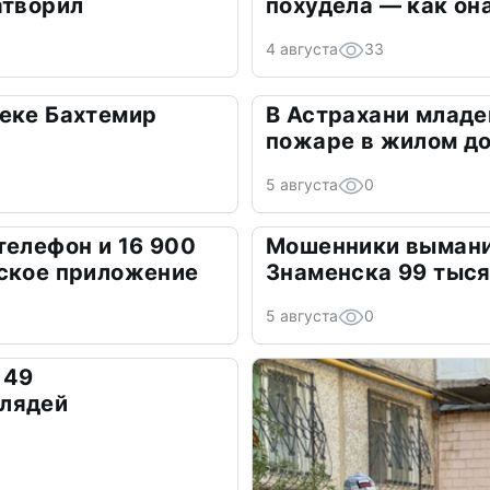
атворил
похудела — как он
4 августа
33
реке Бахтемир
В Астрахани младе
пожаре в жилом д
5 августа
0
телефон и 16 900
Мошенники вымани
вское приложение
Знаменска 99 тыся
5 августа
0
 49
лядей