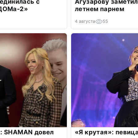
оединилась с
Агузарову заметил
«ДОМа-2»
летнем парнем
4 августа
55
: SHAMAN довел
«Я крутая»: певиц