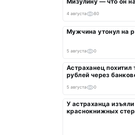
Мизулину — что он н
4 августа
80
Мужчина утонул на 
5 августа
0
Астраханец похитил 
рублей через банко
5 августа
0
У астраханца изъяли
краснокнижных стер