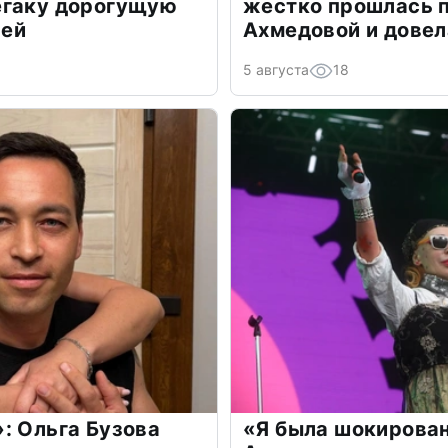
егаку дорогущую
жестко прошлась п
лей
Ахмедовой и довел
5 августа
18
: Ольга Бузова
«Я была шокирова