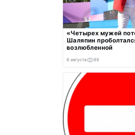
«Четырех мужей пот
Шаляпин проболтался
возлюбленной
6 августа
89