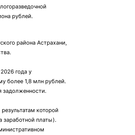
ологоразведочной
иона рублей.
ского района Астрахани,
тва.
2026 года у
 более 1,8 млн рублей.
я задолженности.
 результатам которой
та заработной платы).
дминистративном