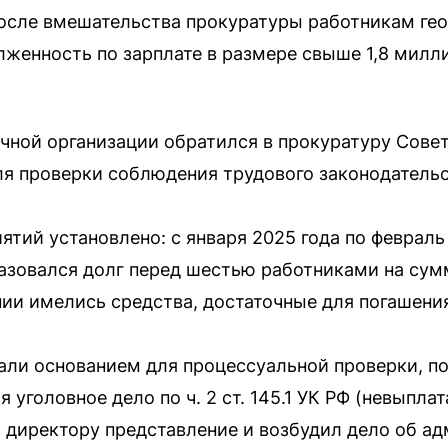
после вмешательства прокуратуры работникам ге
женность по зарплате в размере свыше 1,8 милл
чной организации обратился в прокуратуру Совет
я проверки соблюдения трудового законодательс
тий установлено: с января 2025 года по февраль 
овался долг перед шестью работниками на сумму
нии имелись средства, достаточные для погашени
ли основанием для процессуальной проверки, по
 уголовное дело по ч. 2 ст. 145.1 УК РФ (невыпла
с директору представление и возбудил дело об а