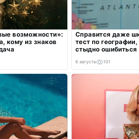
овые возможности»:
Справится даже шк
а, кому из знаков
тест по географии,
дача
стыдно ошибиться
6 августа
101