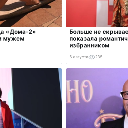
зда «Дома-2»
Больше не скрывае
м мужем
показала романти
избранником
6 августа
235