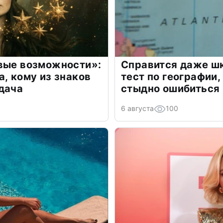
овые возможности»:
Справится даже шк
а, кому из знаков
тест по географии,
дача
стыдно ошибиться
6 августа
100