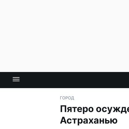
ГОРОД
Пятеро осужде
Астраханью