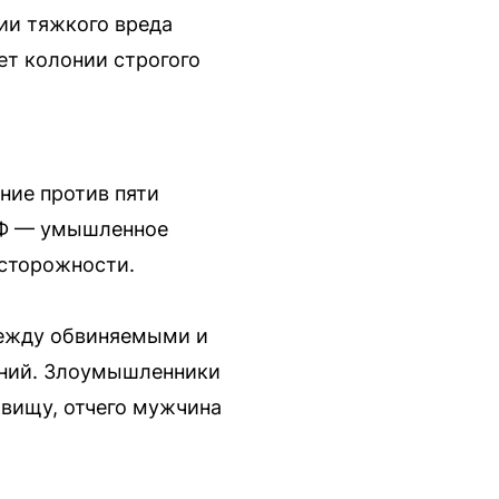
ии тяжкого вреда
ет колонии строгого
ние против пяти
 РФ — умышленное
осторожности.
 между обвиняемыми и
ений. Злоумышленники
овищу, отчего мужчина