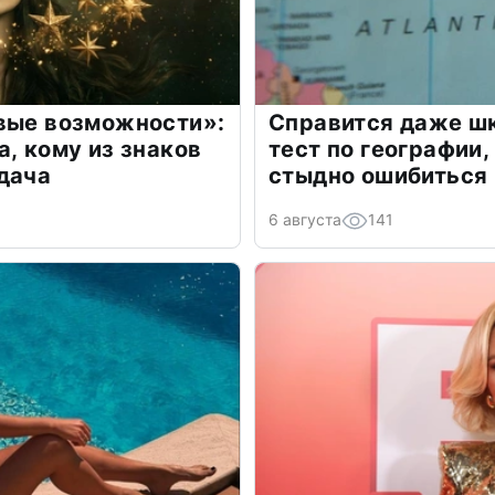
овые возможности»:
Справится даже шк
а, кому из знаков
тест по географии,
дача
стыдно ошибиться
6 августа
141