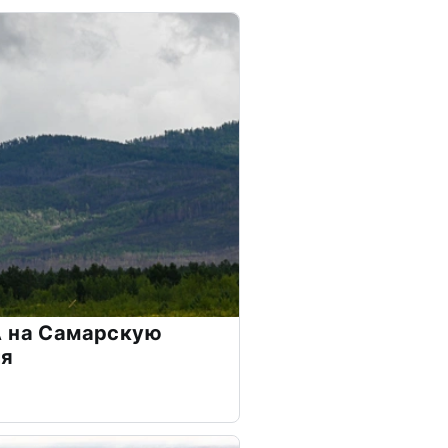
А на Самарскую
ия