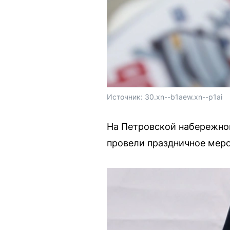
Источник: 
30.xn--b1aew.xn--p1ai
На Петровской набережно
провели праздничное меро