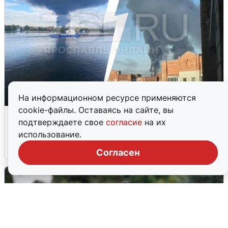
На информационном ресурсе применяются
cookie-файлы. Оставаясь на сайте, вы
Ночная атака БПЛА на Ярославль:
подтверждаете свое
согласие
на их
попадания и последствия
использование.
6 августа
0
Согласен