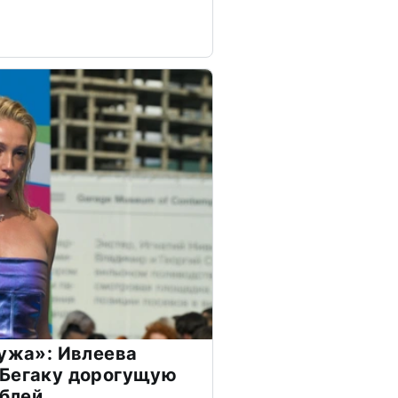
мужа»: Ивлеева
 Бегаку дорогущую
ублей