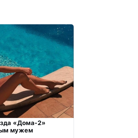
везда «Дома-2»
дым мужем