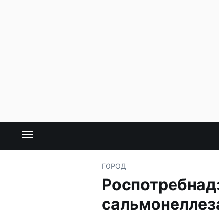
ГОРОД
Роспотребнадз
сальмонеллез