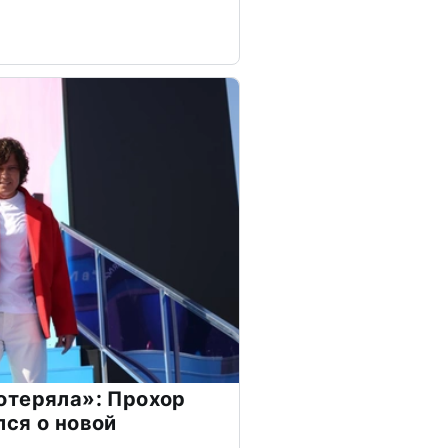
отеряла»: Прохор
ся о новой