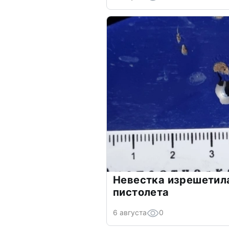
Невестка изрешетила
пистолета
6 августа
0