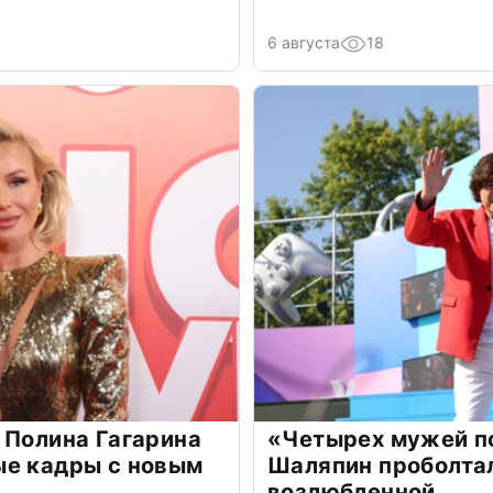
6 августа
18
 Полина Гагарина
«Четырех мужей п
ые кадры с новым
Шаляпин проболтал
возлюбленной