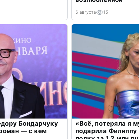
6 августа
15
едору Бондарчуку
«Всё, потеряла я 
роман — с кем
подарила Филиппу
лодку за 1,2 млн р