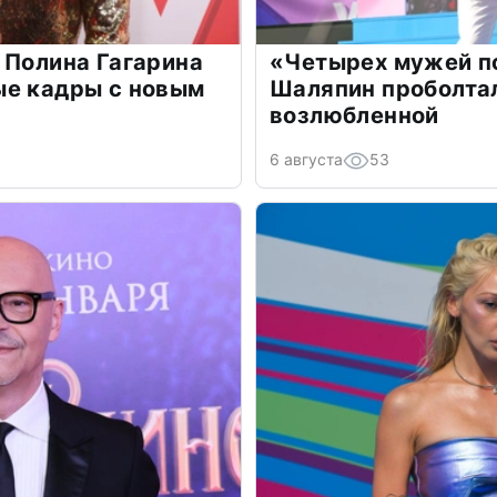
 Полина Гагарина
«Четырех мужей п
ые кадры с новым
Шаляпин проболтал
возлюбленной
6 августа
53