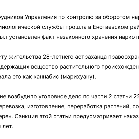
удников Управления по контролю за оборотом н
инологической службы прошла в Енотаевском рай
л установлен факт незаконного хранения наркот
сту жительства 28-летнего астраханца правоохра
содержащих вещество растительного происхожден
ала его как каннабис (марихуану).
ие возбудило уголовное дело по части 2 статьи 2
перевозка, изготовление, переработка растений, 
ере». Санкция этой статьи предусматривает нака
 лет.