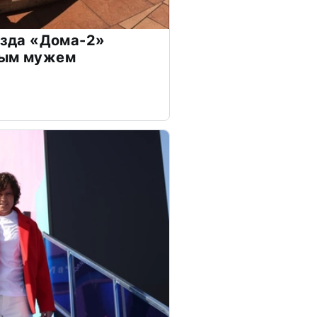
везда «Дома-2»
дым мужем