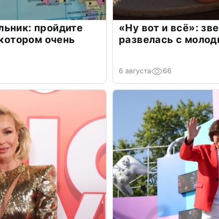
льник: пройдите
«Ну вот и всё»: з
 котором очень
развелась с моло
6 августа
66