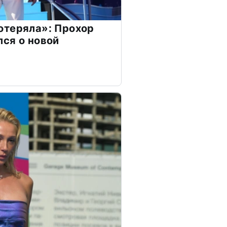
отеряла»: Прохор
ся о новой