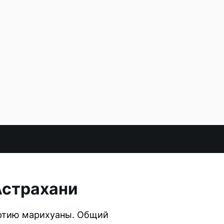
Астрахани
артию марихуаны. Общий