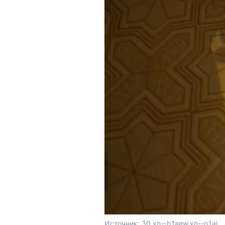
Источник: 
30.xn--b1aew.xn--p1ai