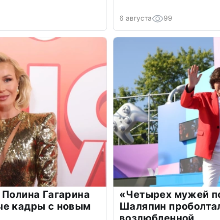
6 августа
99
 Полина Гагарина
«Четырех мужей п
ые кадры с новым
Шаляпин проболтал
возлюбленной