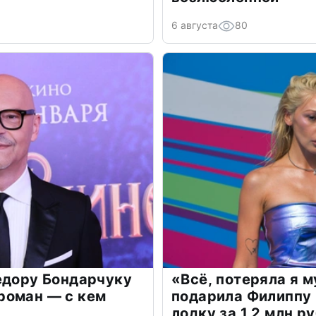
6 августа
80
едору Бондарчуку
«Всё, потеряла я 
роман — с кем
подарила Филиппу
лодку за 1,2 млн р