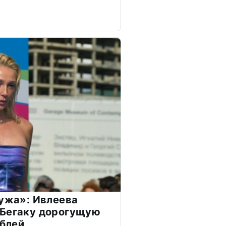
мужа»: Ивлеева
 Бегаку дорогущую
ублей