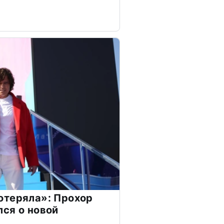
отеряла»: Прохор
ся о новой