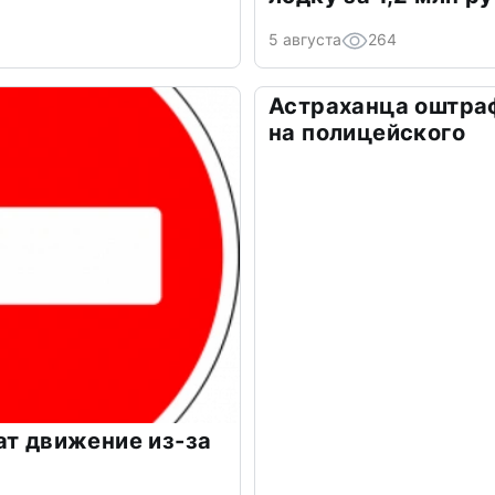
5 августа
264
Астраханца оштра
на полицейского
ат движение из-за