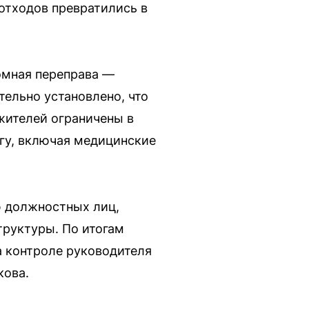
 отходов превратились в
ромная переправа —
ельно установлено, что
жителей ограничены в
гу, включая медицинские
ю должностных лиц,
труктуры. По итогам
а контроле руководителя
кова.