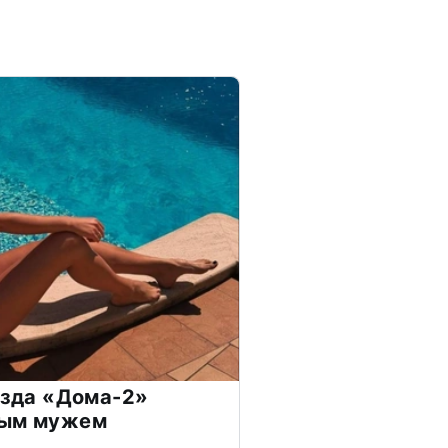
везда «Дома-2»
дым мужем