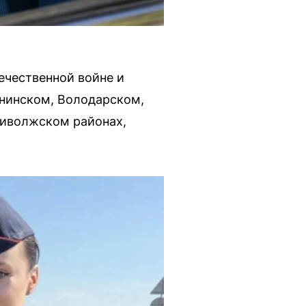
ечественной войне и
янинском, Володарском,
риволжском районах,