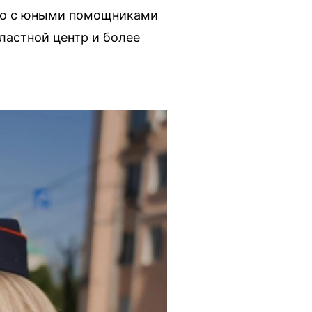
тно с юными помощниками
ластной центр и более