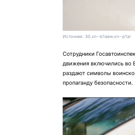
Источник: 
30.xn--b1aew.xn--p1ai
Сотрудники Госавтоинспе
движения включились во В
раздают символы воинской
пропаганду безопасности.