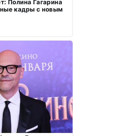
т: Полина Гагарина
чные кадры с новым