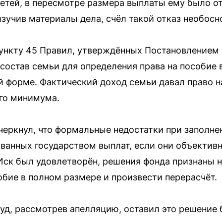
тей, в пересмотре размера выплаты ему было от
изучив материалы дела, счёл такой отказ необос
 пункту 45 Правил, утверждённых Постановление
в состав семьи для определения права на пособие
й форме. Фактический доход семьи давал право н
го минимума.
черкнул, что формальные недостатки при заполне
ванных государством выплат, если они объектив
ск был удовлетворён, решения фонда признаны н
обие в полном размере и произвести перерасчёт.
уд, рассмотрев апелляцию, оставил это решение б