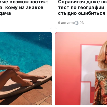
овые возможности»:
Справится даже шк
а, кому из знаков
тест по географии,
дача
стыдно ошибиться
6 августа
93