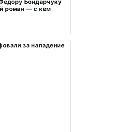
 Федору Бондарчуку
й роман — с кем
фовали за нападение