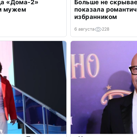
зда «Дома-2»
Больше не скрывае
м мужем
показала романти
избранником
6 августа
228