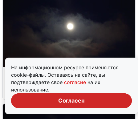
На информационном ресурсе применяются
В Воронеже прогремели взрывы
cookie-файлы. Оставаясь на сайте, вы
после сигнала тревоги
подтверждаете свое
согласие
на их
использование.
5 августа
0
Согласен