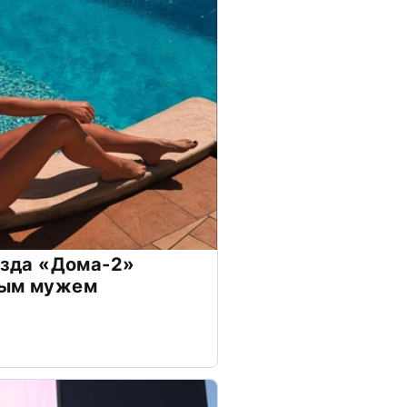
везда «Дома-2»
дым мужем