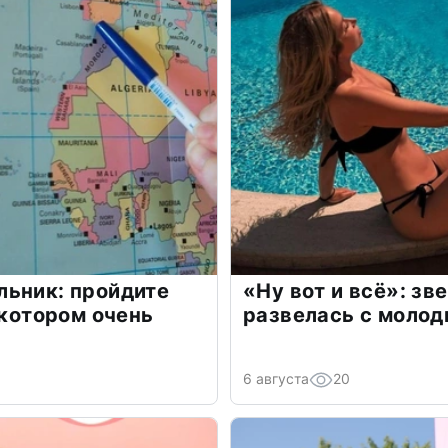
льник: пройдите
«Ну вот и всё»: з
 котором очень
развелась с моло
6 августа
20