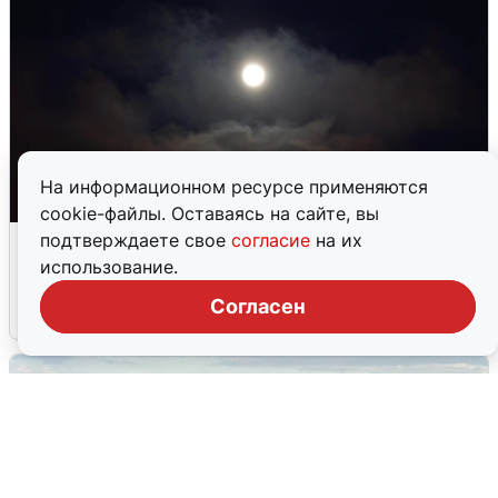
На информационном ресурсе применяются
cookie-файлы. Оставаясь на сайте, вы
Взрывы в Воронеже после сигнала
подтверждаете свое
согласие
на их
тревоги
использование.
Согласен
5 августа
0