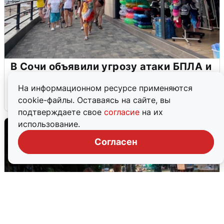
В Сочи объявили угрозу атаки БПЛА и
закрыли пляжи
На информационном ресурсе применяются
6 августа
0
cookie-файлы. Оставаясь на сайте, вы
подтверждаете свое
согласие
на их
использование.
Согласен