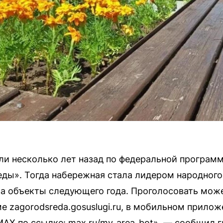
ли несколько лет назад по федеральной програ
ды». Тогда набережная стала лидером народного
 за объекты следующего года. Проголосовать мож
е zagorodsreda.gosuslugi.ru, в мобильном прило
MAX по ссылке: max.ru/my_area_bot», — сообщил 