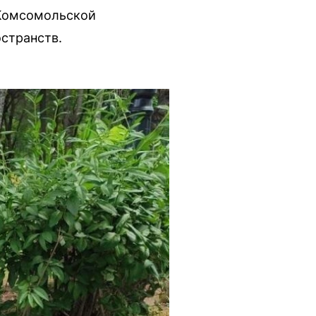
 Комсомольской
странств.