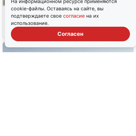
На информационном ресурсе применяются
cookie-файлы. Оставаясь на сайте, вы
Волгоградцы остались без
подтверждаете свое
согласие
на их
мобильного интернета
использование.
6 августа
0
Согласен
Сирены в Сочи: новая угроза БПЛА