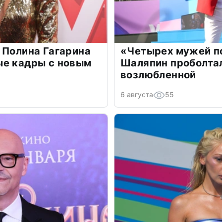
 Полина Гагарина
«Четырех мужей п
ые кадры с новым
Шаляпин проболтал
возлюбленной
6 августа
55