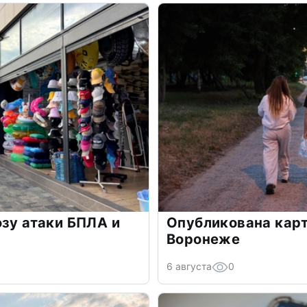
озу атаки БПЛА и
Опубликована карт
Воронеже
6 августа
0