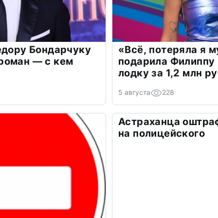
едору Бондарчуку
«Всё, потеряла я 
роман — с кем
подарила Филиппу
лодку за 1,2 млн р
5 августа
228
Астраханца оштра
на полицейского