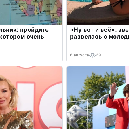
льник: пройдите
«Ну вот и всё»: з
 котором очень
развелась с моло
6 августа
69