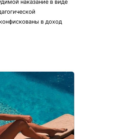
удимой наказание в виде
дагогической
 конфискованы в доход