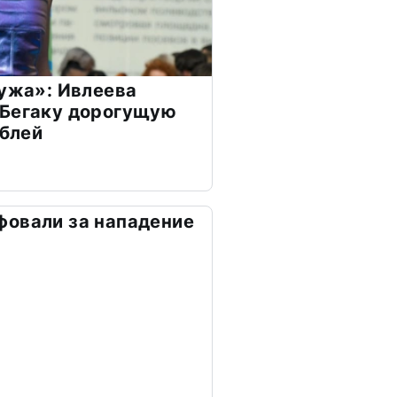
мужа»: Ивлеева
 Бегаку дорогущую
ублей
фовали за нападение