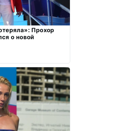
отеряла»: Прохор
ся о новой