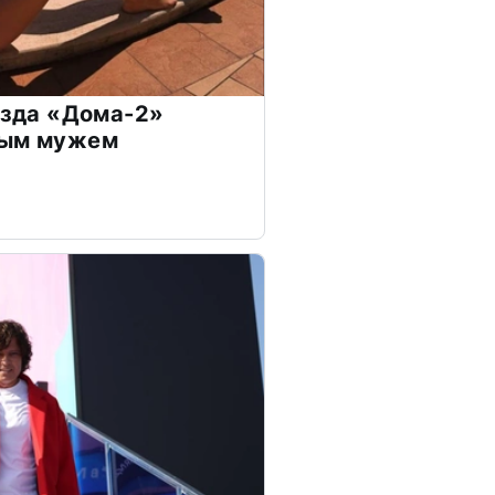
везда «Дома-2»
дым мужем