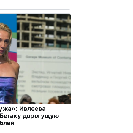
мужа»: Ивлеева
 Бегаку дорогущую
ублей