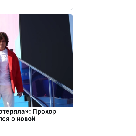
отеряла»: Прохор
ся о новой