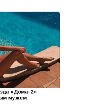
везда «Дома-2»
дым мужем