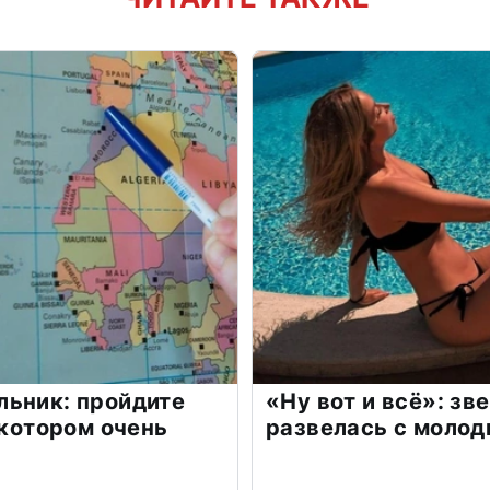
льник: пройдите
«Ну вот и всё»: з
 котором очень
развелась с моло