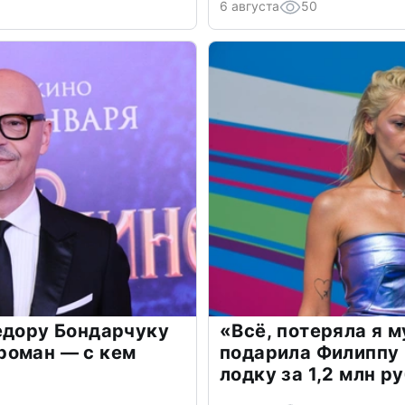
6 августа
50
едору Бондарчуку
«Всё, потеряла я 
роман — с кем
подарила Филиппу
лодку за 1,2 млн р