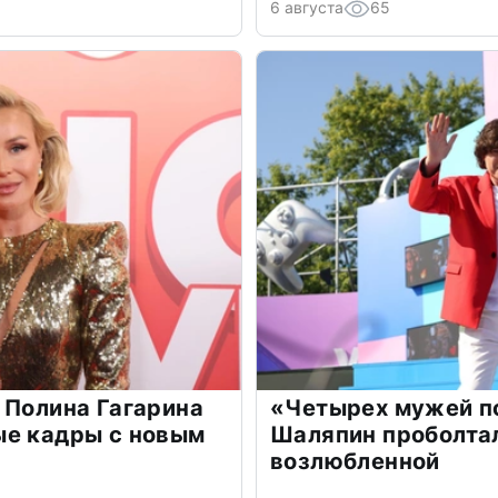
6 августа
65
 Полина Гагарина
«Четырех мужей п
ые кадры с новым
Шаляпин проболтал
возлюбленной