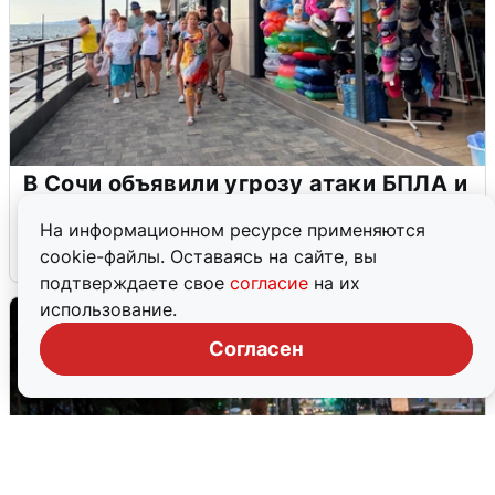
В Сочи объявили угрозу атаки БПЛА и
закрыли пляжи
На информационном ресурсе применяются
6 августа
0
cookie-файлы. Оставаясь на сайте, вы
подтверждаете свое
согласие
на их
использование.
Согласен