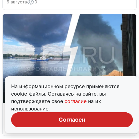
6 августа
0
На информационном ресурсе применяются
cookie-файлы. Оставаясь на сайте, вы
подтверждаете свое
согласие
на их
Ночная атака БПЛА на Ярославль:
использование.
попадания и последствия
Согласен
6 августа
0