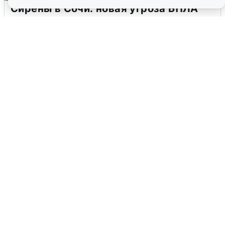
Сирены в Сочи: новая угроза БПЛА
6 августа
0
В Воронеже прогремели взрывы
после сигнала тревоги