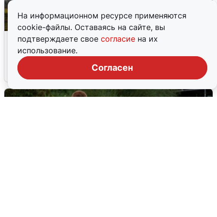
На информационном ресурсе применяются
cookie-файлы. Оставаясь на сайте, вы
Над ХМАО впервые сбили
подтверждаете свое
согласие
на их
беспилотники
использование.
Согласен
3 августа
0