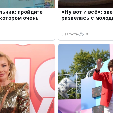
льник: пройдите
«Ну вот и всё»: з
 котором очень
развелась с моло
6 августа
18