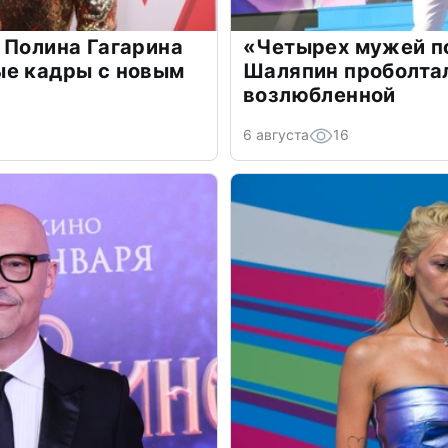
 Полина Гагарина
«Четырех мужей п
ые кадры с новым
Шаляпин проболтал
возлюбленной
6 августа
16