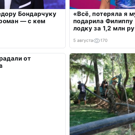
едору Бондарчуку
«Всё, потеряла я 
роман — с кем
подарила Филиппу
лодку за 1,2 млн р
5 августа
170
радали от
в