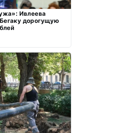
мужа»: Ивлеева
 Бегаку дорогущую
ублей