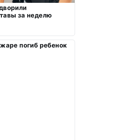
ыдворили
тавы за неделю
ожаре погиб ребенок