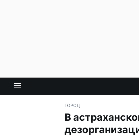
ГОРОД
В астраханско
дезорганизац