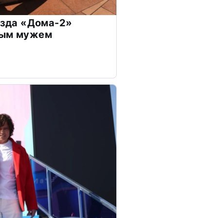
везда «Дома-2»
дым мужем