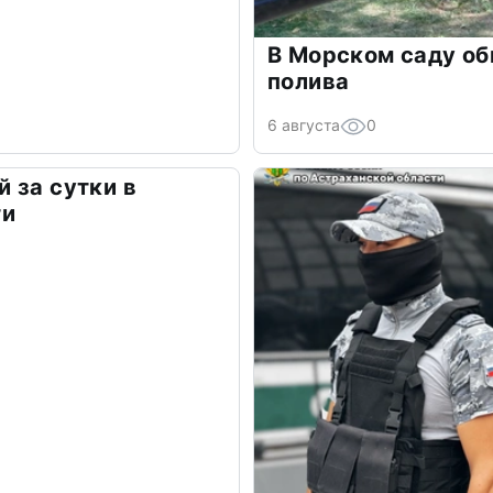
В Морском саду о
полива
6 августа
0
 за сутки в
ти