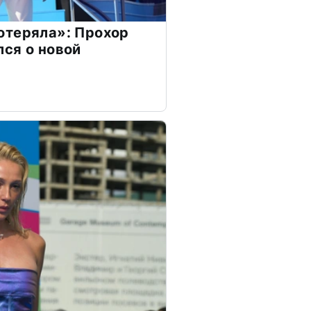
отеряла»: Прохор
ся о новой