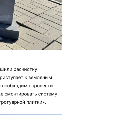
ршили расчистку
приступает к земляным
м необходимо провести
же смонтировать систему
тротуарной плитки».