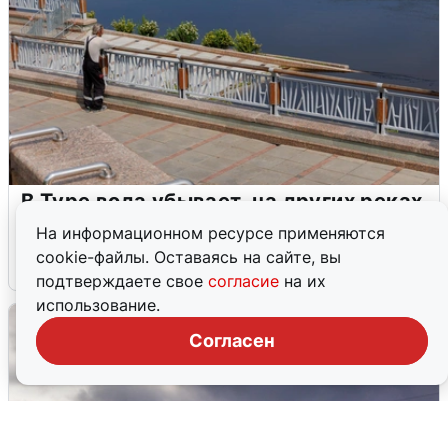
В Туре вода убывает, на других реках
области прибывает
На информационном ресурсе применяются
cookie-файлы. Оставаясь на сайте, вы
4 августа
0
подтверждаете свое
согласие
на их
использование.
Согласен