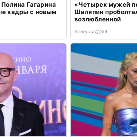
 Полина Гагарина
«Четырех мужей п
ые кадры с новым
Шаляпин проболтал
возлюбленной
6 августа
54