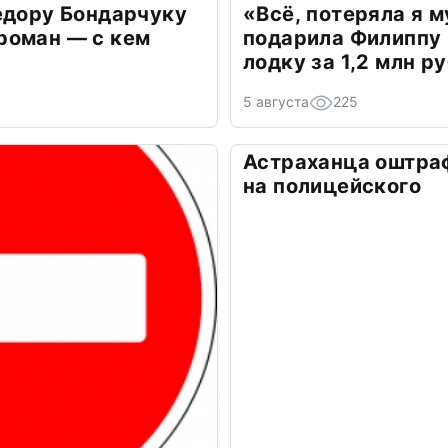
едору Бондарчуку
«Всё, потеряла я 
роман — с кем
подарила Филиппу
лодку за 1,2 млн р
5 августа
225
Астраханца оштра
на полицейского