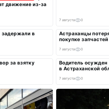
ат движение из-за
7 августа
0
 задержали в
Астраханцы потеря
покупке запчастей
7 августа
0
вор за взятку
Водитель осужден
в Астраханской об
7 августа
0