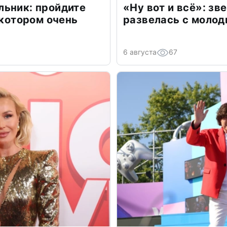
льник: пройдите
«Ну вот и всё»: з
 котором очень
развелась с моло
6 августа
67