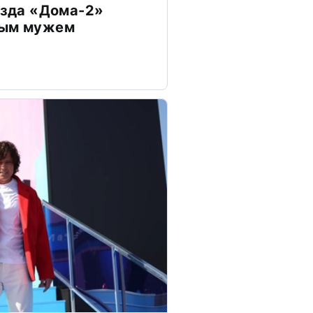
везда «Дома-2»
дым мужем