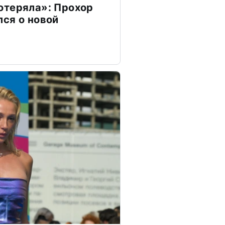
отеряла»: Прохор
ся о новой