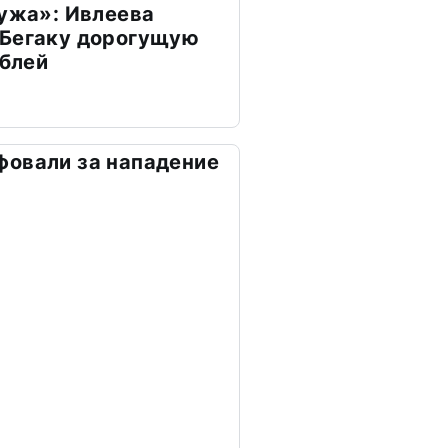
мужа»: Ивлеева
 Бегаку дорогущую
ублей
фовали за нападение