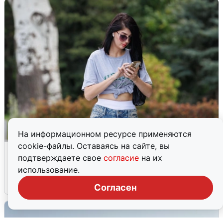
На информационном ресурсе применяются
cookie-файлы. Оставаясь на сайте, вы
Волгоградцы остались без
подтверждаете свое
согласие
на их
мобильного интернета
использование.
6 августа
0
Согласен