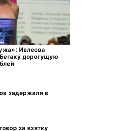
мужа»: Ивлеева
 Бегаку дорогущую
ублей
ов задержали в
говор за взятку