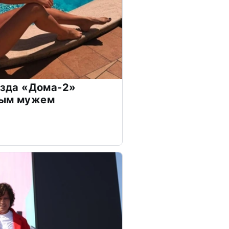
везда «Дома-2»
дым мужем