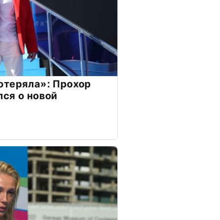
отеряла»: Прохор
ся о новой