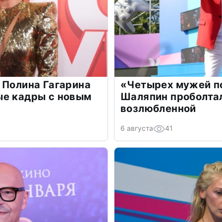
 Полина Гагарина
«Четырех мужей п
ые кадры с новым
Шаляпин проболтал
возлюбленной
6 августа
41