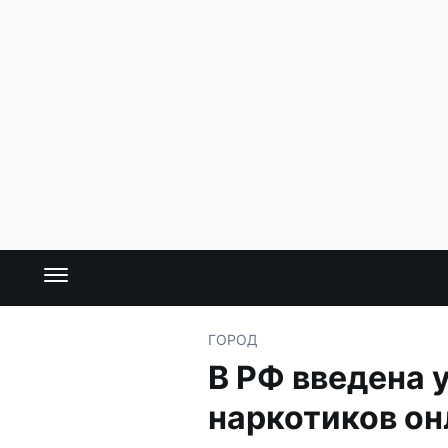
ГОРОД
В РФ введена 
наркотиков он