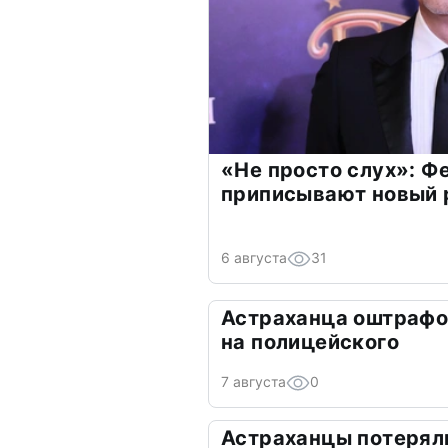
«Не просто слух»: Ф
приписывают новый 
6 августа
31
Астраханца оштрафо
на полицейского
7 августа
0
Астраханцы потеряли