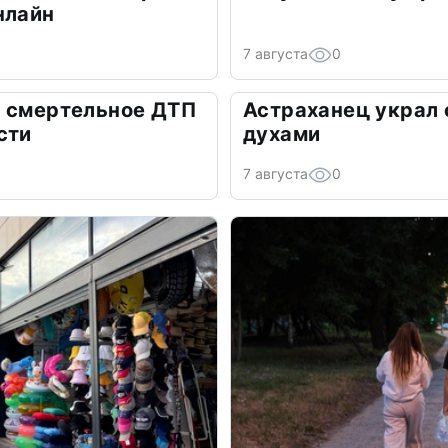
нлайн
7 августа
0
а смертельное ДТП
Астраханец украл 
сти
духами
7 августа
0