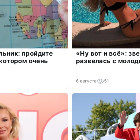
льник: пройдите
«Ну вот и всё»: з
 котором очень
развелась с моло
6 августа
51