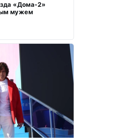
везда «Дома-2»
дым мужем