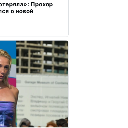
отеряла»: Прохор
ся о новой