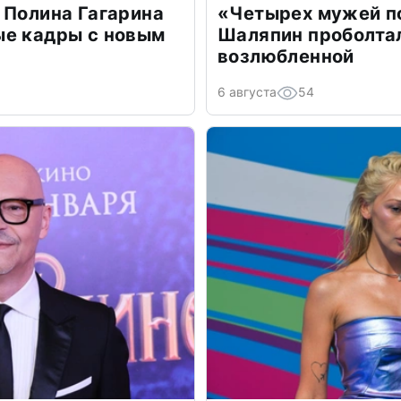
 Полина Гагарина
«Четырех мужей п
ые кадры с новым
Шаляпин проболтал
возлюбленной
6 августа
54