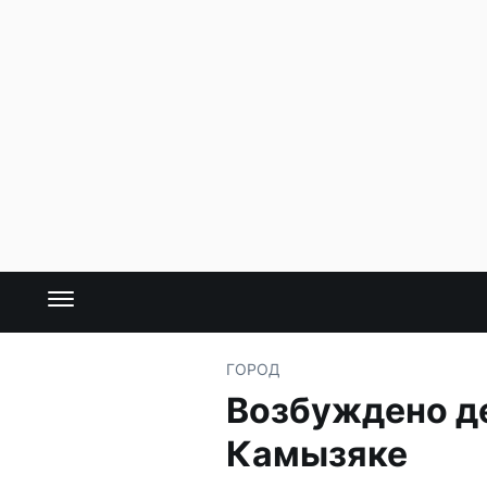
ГОРОД
Возбуждено де
Камызяке