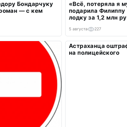
едору Бондарчуку
«Всё, потеряла я 
роман — с кем
подарила Филиппу
лодку за 1,2 млн р
5 августа
227
Астраханца оштра
на полицейского