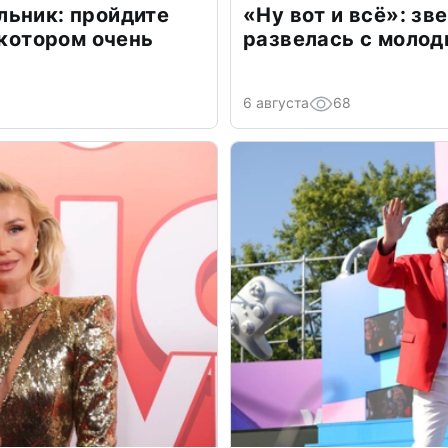
льник: пройдите
«Ну вот и всё»: з
 котором очень
развелась с моло
6 августа
68