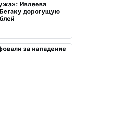
мужа»: Ивлеева
 Бегаку дорогущую
ублей
фовали за нападение