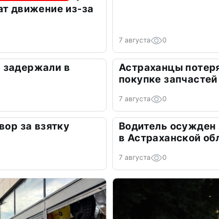
ат движение из-за
7 августа
0
 задержали в
Астраханцы потеря
покупке запчастей
7 августа
0
вор за взятку
Водитель осужден
в Астраханской об
7 августа
0