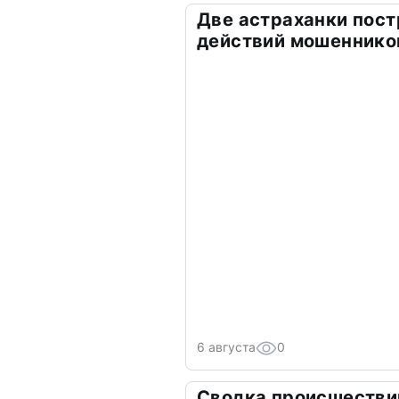
Две астраханки пост
действий мошеннико
6 августа
0
Сводка происшествий