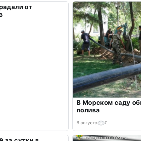
радали от
в
В Морском саду о
полива
6 августа
0
 за сутки в