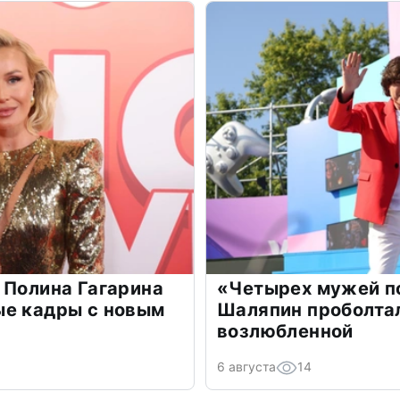
 Полина Гагарина
«Четырех мужей п
ые кадры с новым
Шаляпин проболтал
возлюбленной
6 августа
14