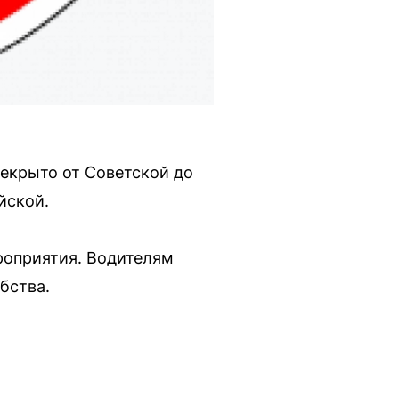
рекрыто от Советской до
йской.
роприятия. Водителям
бства.