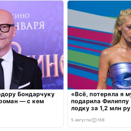
едору Бондарчуку
«Всё, потеряла я 
роман — с кем
подарила Филиппу
лодку за 1,2 млн р
5 августа
168