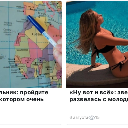
льник: пройдите
«Ну вот и всё»: з
 котором очень
развелась с моло
6 августа
15