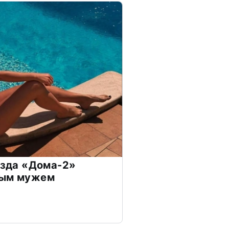
везда «Дома-2»
дым мужем