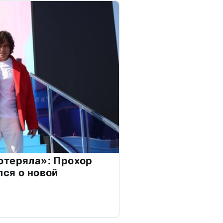
отеряла»: Прохор
ся о новой