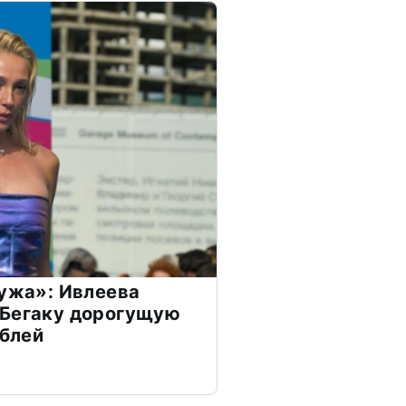
мужа»: Ивлеева
 Бегаку дорогущую
ублей