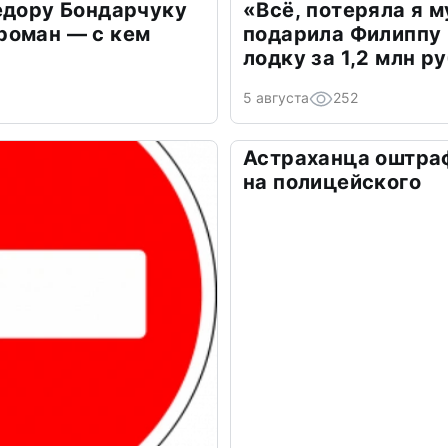
едору Бондарчуку
«Всё, потеряла я 
роман — с кем
подарила Филиппу
лодку за 1,2 млн р
5 августа
252
Астраханца оштра
на полицейского