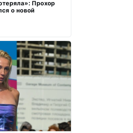
отеряла»: Прохор
ся о новой