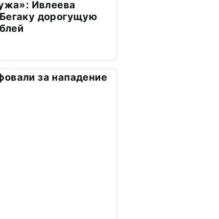
мужа»: Ивлеева
 Бегаку дорогущую
ублей
фовали за нападение