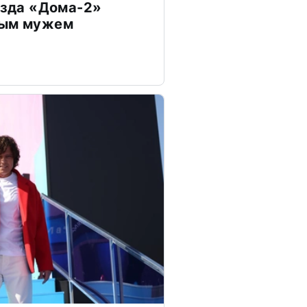
везда «Дома-2»
дым мужем