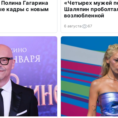
 Полина Гагарина
«Четырех мужей п
ые кадры с новым
Шаляпин проболтал
возлюбленной
6 августа
67