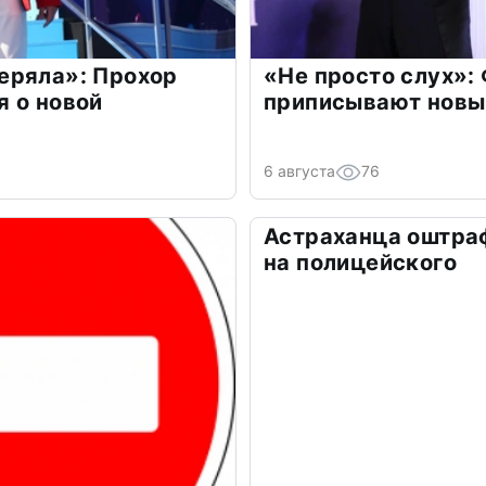
еряла»: Прохор
«Не просто слух»:
 о новой
приписывают новы
6 августа
76
Астраханца оштра
на полицейского