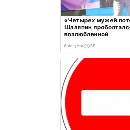
«Четырех мужей пот
Шаляпин проболтался
возлюбленной
6 августа
88