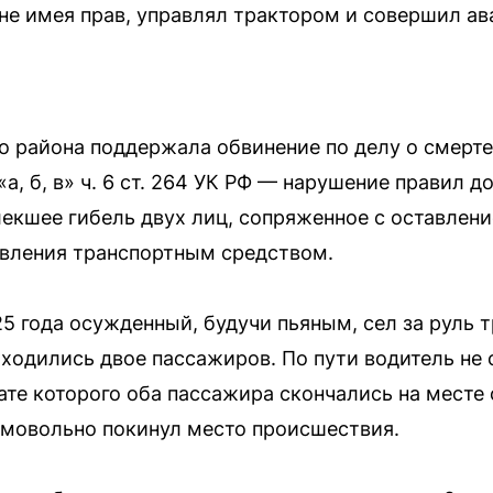
 не имея прав, управлял трактором и совершил а
о района поддержала обвинение по делу о смерт
 «а, б, в» ч. 6 ст. 264 УК РФ — нарушение правил 
лекшее гибель двух лиц, сопряженное с оставлен
авления транспортным средством.
25 года осужденный, будучи пьяным, сел за руль
аходились двое пассажиров. По пути водитель не 
ате которого оба пассажира скончались на месте 
амовольно покинул место происшествия.