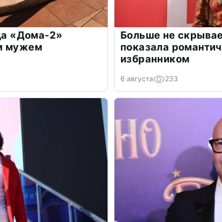
зда «Дома-2»
Больше не скрывае
м мужем
показала романти
избранником
6 августа
233