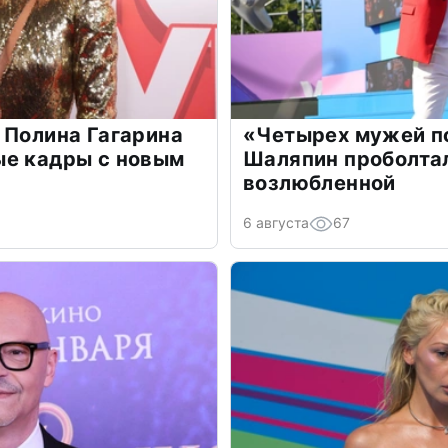
 Полина Гагарина
«Четырех мужей п
ые кадры с новым
Шаляпин проболтал
возлюбленной
6 августа
67