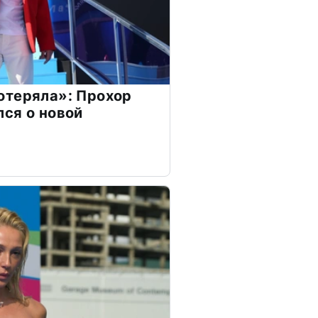
отеряла»: Прохор
ся о новой