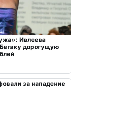
мужа»: Ивлеева
 Бегаку дорогущую
ублей
фовали за нападение