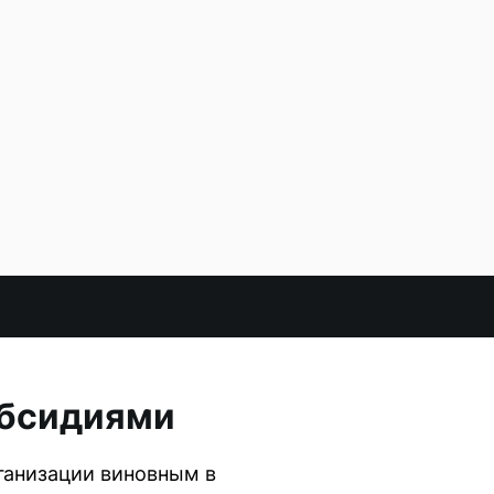
убсидиями
ганизации виновным в