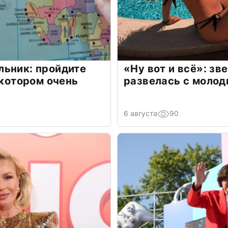
льник: пройдите
«Ну вот и всё»: з
 котором очень
развелась с моло
6 августа
90