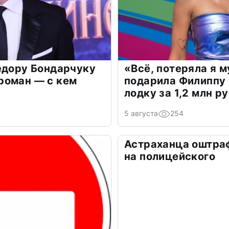
едору Бондарчуку
«Всё, потеряла я 
роман — с кем
подарила Филиппу
лодку за 1,2 млн р
5 августа
254
Астраханца оштра
на полицейского