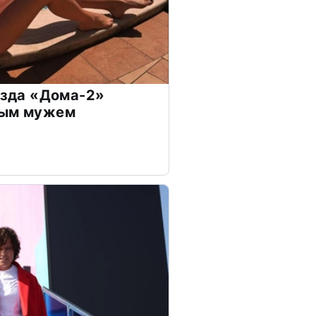
везда «Дома-2»
дым мужем