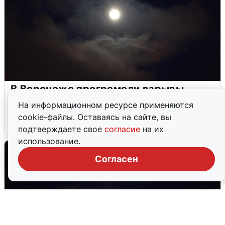
В Воронеже прогремели взрывы
после сигнала тревоги
На информационном ресурсе применяются
cookie-файлы. Оставаясь на сайте, вы
5 августа
0
подтверждаете свое
согласие
на их
использование.
Согласен