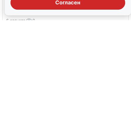
Волгоградцы остались без
Согласен
мобильного интернета
6 августа
0
Сирены в Сочи: новая угроза БПЛА