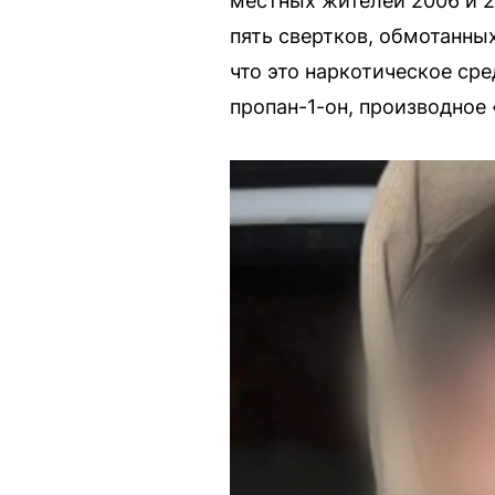
местных жителей 2006 и 2
пять свертков, обмотанных
что это наркотическое ср
пропан-1-он, производное