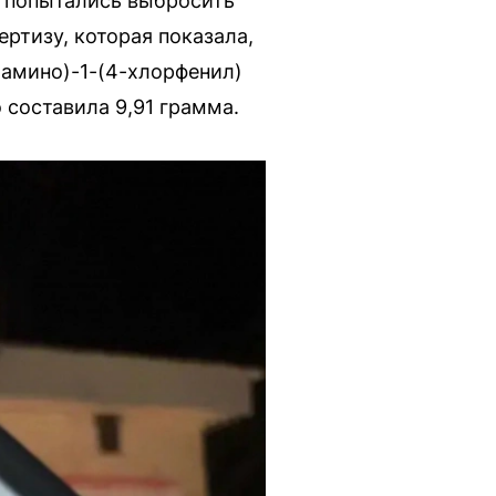
и попытались выбросить
ртизу, которая показала,
ламино)-1-(4-хлорфенил)
 составила 9,91 грамма.