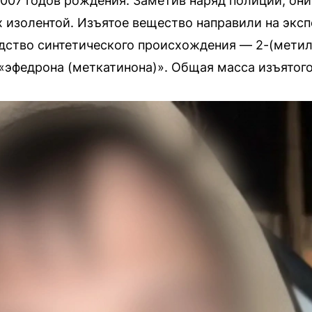
007 годов рождения. Заметив наряд полиции, он
 изолентой. Изъятое вещество направили на экспе
едство синтетического происхождения — 2-(мети
 «эфедрона (меткатинона)». Общая масса изъятого