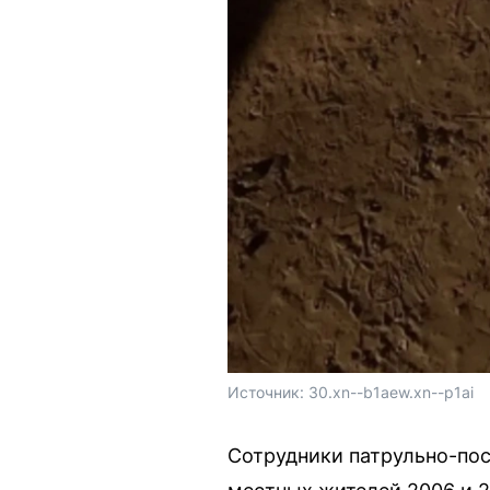
Источник: 
30.xn--b1aew.xn--p1ai
Сотрудники патрульно-пос