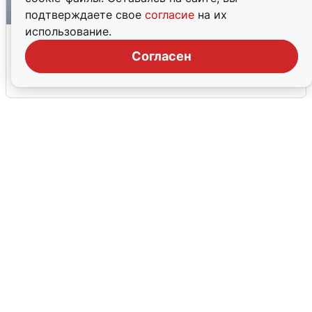
подтверждаете свое
согласие
на их
использование.
Ракетная опасность в Свердловской
области: что известно
Согласен
6 августа
0