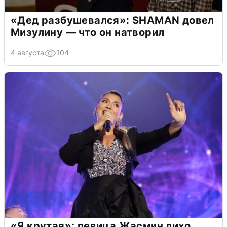
«Дед разбушевался»: SHAMAN довел
Мизулину — что он натворил
4 августа
104
«Я крутая»: певица Жасмин лихо