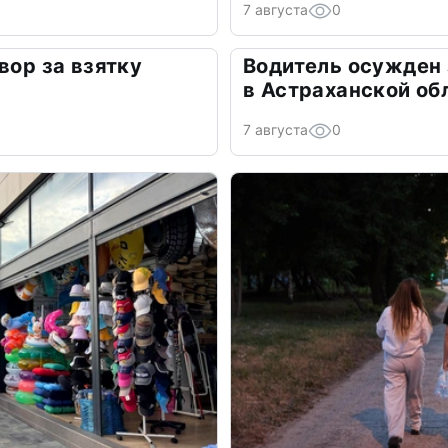
7 августа
0
вор за взятку
Водитель осужден
в Астраханской об
7 августа
0