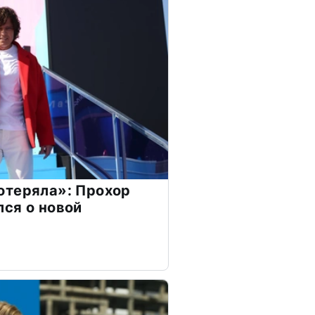
отеряла»: Прохор
ся о новой