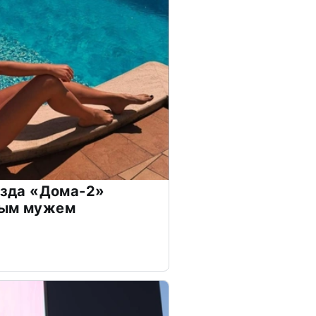
везда «Дома-2»
дым мужем