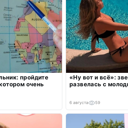
льник: пройдите
«Ну вот и всё»: з
 котором очень
развелась с моло
6 августа
59