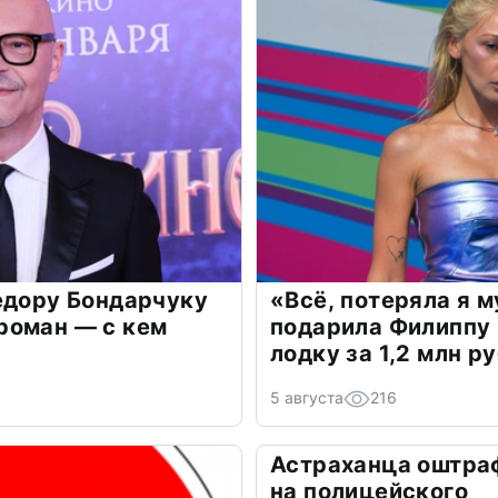
едору Бондарчуку
«Всё, потеряла я 
роман — с кем
подарила Филиппу
лодку за 1,2 млн р
5 августа
216
Астраханца оштра
на полицейского