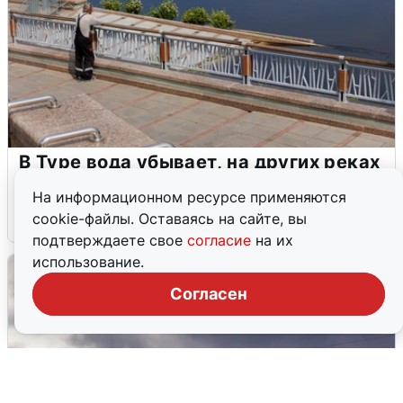
В Туре вода убывает, на других реках
области прибывает
На информационном ресурсе применяются
cookie-файлы. Оставаясь на сайте, вы
4 августа
0
подтверждаете свое
согласие
на их
использование.
Согласен